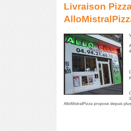
Livraison Pizz
AlloMistralPizz
V
d
C
p
O
1
AlloMistralPizza propose depuis plu