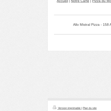
Accueil
|
Notre Carte
|
Pizza du Mo
Allo Mistral Pizza - 1
Version imprimable
|
Plan du site