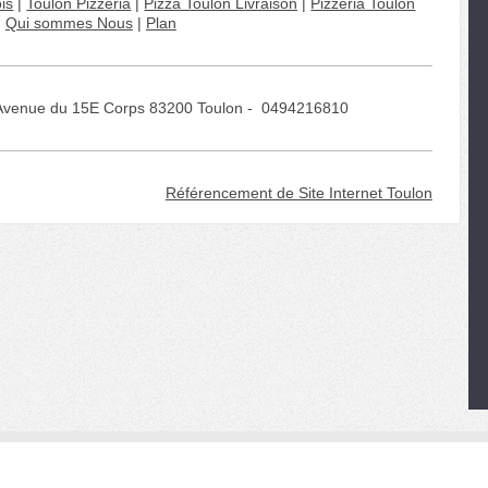
is
|
Toulon Pizzeria
|
Pizza Toulon Livraison
|
Pizzeria Toulon
Qui sommes Nous
|
Plan
58 Avenue du 15E Corps 83200 Toulon - 0494216810
Référencement de Site Internet Toulon