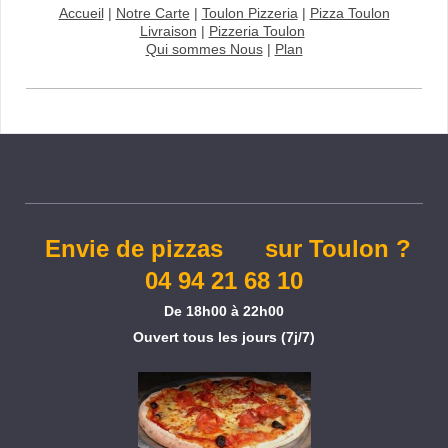
Accueil
|
Notre Carte
|
Toulon Pizzeria
|
Pizza Toulon
Livraison
|
Pizzeria Toulon
Qui sommes Nous
|
Plan
Envie de pizzas sur Toulon ?
04 94 21 68 10
De 18h00 à 22h00
Ouvert tous les jours (7j/7)